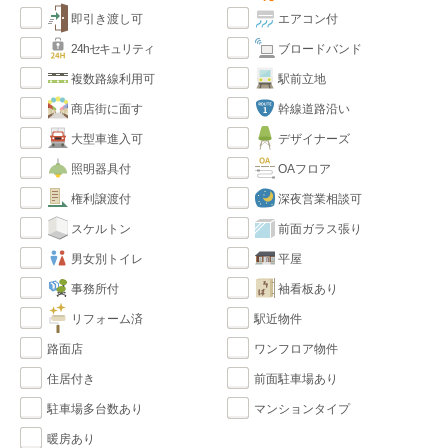
即引き渡し可
エアコン付
24hセキュリティ
ブロードバンド
複数路線利用可
駅前立地
商店街に面す
幹線道路沿い
大型車進入可
デザイナーズ
照明器具付
OAフロア
権利譲渡付
深夜営業相談可
スケルトン
前面ガラス張り
男女別トイレ
平屋
事務所付
袖看板あり
駅近物件
リフォーム済
路面店
ワンフロア物件
住居付き
前面駐車場あり
駐車場多台数あり
マンションタイプ
暖房あり