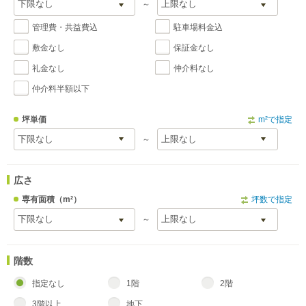
～
管理費・共益費込
駐車場料金込
敷金なし
保証金なし
礼金なし
仲介料なし
仲介料半額以下
坪単価
m²で指定
～
広さ
専有面積
（m²）
坪数で指定
～
階数
指定なし
1階
2階
3階以上
地下