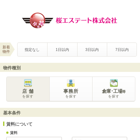
新着
指定なし
1日以内
3日以内
7日以内
物件
物件種別
店 舗
事務所
倉庫･工場
等
を探す
を探す
を探す
基本条件
賃料について
賃料